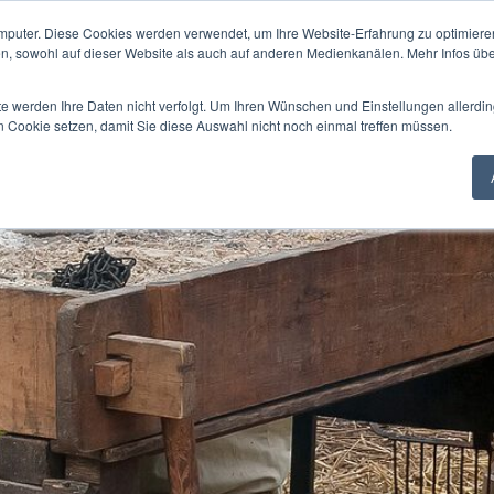
laltermarkt Osn
u verbessern. Mit der weiteren Verwendung stimmst du dem zu.
ergalerie
Einladung
Jobangebot
Kontakt
Line-Up
M
mputer. Diese Cookies werden verwendet, um Ihre Website-Erfahrung zu optimieren
en, sowohl auf dieser Website als auch auf anderen Medienkanälen. Mehr Infos übe
te werden Ihre Daten nicht verfolgt. Um Ihren Wünschen und Einstellungen allerdin
EVENT DUAL - ZEITREISEN
n Cookie setzen, damit Sie diese Auswahl nicht noch einmal treffen müssen.