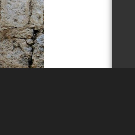
Hinweise zur Funktionsweise:
Spielstart: Beim Laden der Seite 
Game Over neu zu beginnen.
Initiale Richtung: Die Schlange s