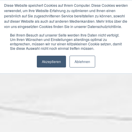
Skip
Diese Website speichert Cookies auf Ihrem Computer. Diese Cookies werden
Diese Seite verwendet Cookies, um die Nutzerfreundlichkeit zu
Primary Menu
verwendet, um Ihre Website-Erfahrung zu optimieren und Ihnen einen
to
verbessern. Mit der weiteren Verwendung stimmst du dem zu.
persönlich auf Sie zugeschnittenen Service bereitstellen zu können, sowohl
content
auf dieser Website als auch auf anderen Medienkanälen. Mehr Infos über die
von uns eingesetzten Cookies finden Sie in unserer Datenschutzrichtlinie.
Verstanden
Bei Ihrem Besuch auf unserer Seite werden Ihre Daten nicht verfolgt.
Um Ihren Wünschen und Einstellungen allerdings optimal zu
entsprechen, müssen wir nur einen klitzekleinen Cookie setzen, damit
Datenschutzerklärung
Sie diese Auswahl nicht noch einmal treffen müssen.
Akzeptieren
Ablehnen